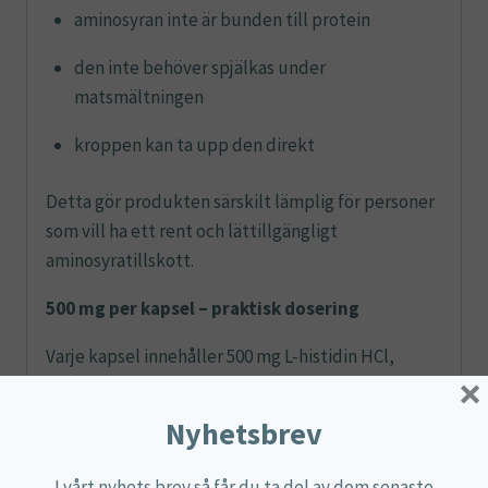
aminosyran inte är bunden till protein
den inte behöver spjälkas under
matsmältningen
kroppen kan ta upp den direkt
Detta gör produkten särskilt lämplig för personer
som vill ha ett rent och lättillgängligt
aminosyratillskott.
500 mg per kapsel – praktisk dosering
Varje kapsel innehåller 500 mg L-histidin HCl,
×
vilket ger en effektiv dos i en smidig kapsel.
Produkten är utvecklad för dagligt bruk enligt
Nyhetsbrev
rekommenderad dosering.
I vårt nyhets brev så får du ta del av dom senaste