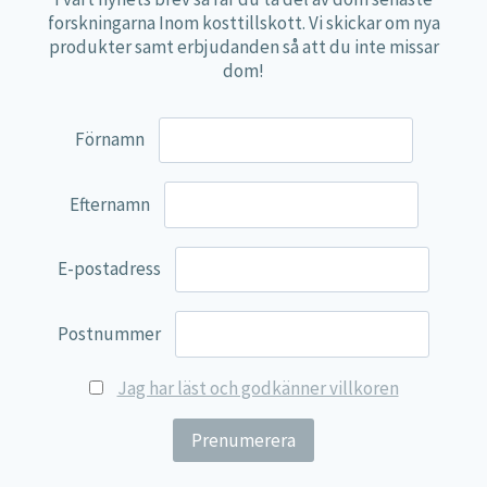
Den koncentrerade styrkan gör det enkelt att
forskningarna Inom kosttillskott. Vi skickar om nya
komplettera det dagliga intaget utan behov av
produkter samt erbjudanden så att du inte missar
flera kapslar.
dom!
För vem passar L-Histidine HCl 500 mg?
Förnamn
Produkten kan vara särskilt relevant för:
Efternamn
personer som vill komplettera sitt intag av
essentiella aminosyror
E-postadress
personer med aktiv livsstil
personer som tränar regelbundet
Postnummer
vegetarianer och veganer
Jag har läst och godkänner villkoren
personer som föredrar kapslar framför pulver
Renhet och kvalitet