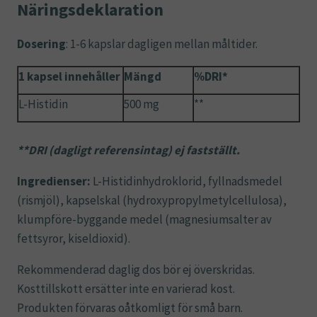
Näringsdeklaration
Dosering
: 1-6 kapslar dagligen mellan måltider.
1 kapsel innehåller
Mängd
%DRI*
L-Histidin
500 mg
**
**DRI (dagligt referensintag) ej fastställt.
Ingredienser:
L-Histidinhydroklorid, fyllnadsmedel
(rismjöl), kapselskal (hydroxypropylmetylcellulosa),
klumpföre-byggande medel (magnesiumsalter av
fettsyror, kiseldioxid).
Rekommenderad daglig dos bör ej överskridas.
Kosttillskott ersätter inte en varierad kost.
Produkten förvaras oåtkomligt för små barn.