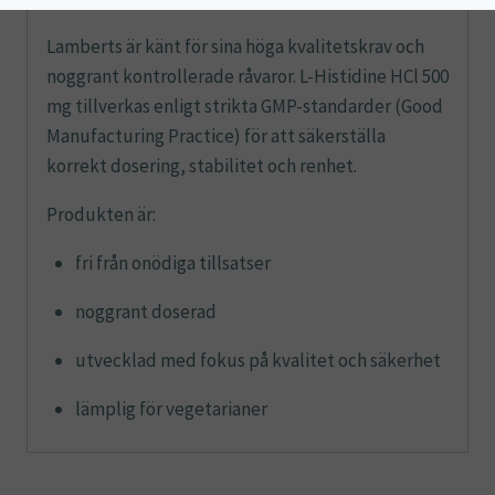
Lamberts är känt för sina höga kvalitetskrav och
noggrant kontrollerade råvaror. L-Histidine HCl 500
mg tillverkas enligt strikta GMP-standarder (Good
Manufacturing Practice) för att säkerställa
korrekt dosering, stabilitet och renhet.
Produkten är:
fri från onödiga tillsatser
noggrant doserad
utvecklad med fokus på kvalitet och säkerhet
lämplig för vegetarianer