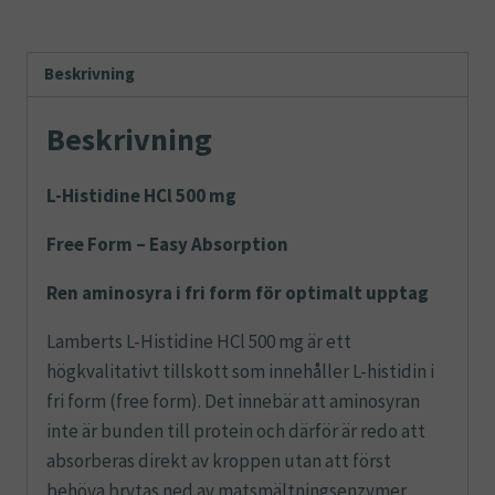
Lamberts
mängd
Beskrivning
Beskrivning
L-Histidine HCl 500 mg
Free Form – Easy Absorption
Ren aminosyra i fri form för optimalt upptag
Lamberts L-Histidine HCl 500 mg är ett
högkvalitativt tillskott som innehåller L-histidin i
fri form (free form). Det innebär att aminosyran
inte är bunden till protein och därför är redo att
absorberas direkt av kroppen utan att först
behöva brytas ned av matsmältningsenzymer.