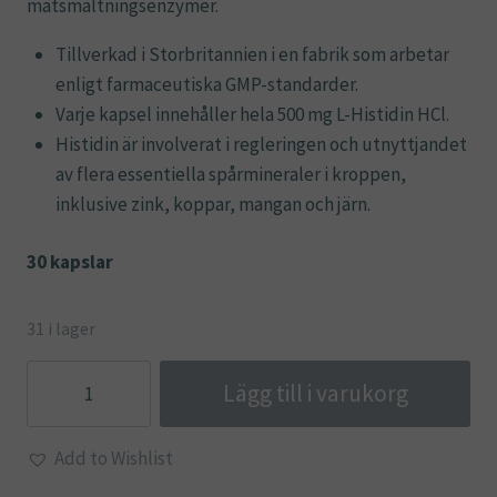
matsmältningsenzymer.
Tillverkad i Storbritannien i en fabrik som arbetar
enligt farmaceutiska GMP-standarder.
Varje kapsel innehåller hela 500 mg L-Histidin HCl.
Histidin är involverat i regleringen och utnyttjandet
av flera essentiella spårmineraler i kroppen,
inklusive zink, koppar, mangan och järn.
30 kapslar
31 i lager
L-
Lägg till i varukorg
Histidin
HCl
Add to Wishlist
500mg
-