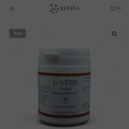
Skip
0
to
content
Rea!