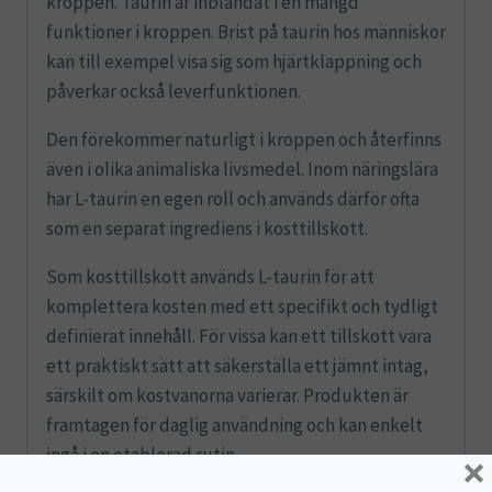
kroppen. Taurin är inblandat i en mängd
funktioner i kroppen. Brist på taurin hos människor
kan till exempel visa sig som hjärtklappning och
påverkar också leverfunktionen.
Den förekommer naturligt i kroppen och återfinns
även i olika animaliska livsmedel. Inom näringslära
har L-taurin en egen roll och används därför ofta
som en separat ingrediens i kosttillskott.
Som kosttillskott används L-taurin för att
komplettera kosten med ett specifikt och tydligt
definierat innehåll. För vissa kan ett tillskott vara
ett praktiskt sätt att säkerställa ett jämnt intag,
särskilt om kostvanorna varierar. Produkten är
framtagen för daglig användning och kan enkelt
ingå i en etablerad rutin.
×