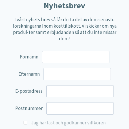
Denna L-taurinprodukt är utvecklad med fokus på
Nyhetsbrev
hög kvalitet och god renhet. Innehållet är
noggrant kontrollerat och fritt från onödiga
I vårt nyhets brev så får du ta del av dom senaste
forskningarna Inom kosttillskott. Vi skickar om nya
tillsatser, vilket gör produkten lätt att använda
produkter samt erbjudanden så att du inte missar
och enkel att kombinera med andra kosttillskott.
dom!
Näringsdeklaration
Förnamn
Dosering:
2 kapslar per dag.
Efternamn
2 kapslar innehåller:
Mängd
%DRI*
E-postadress
L-Taurin
1 000 mg
**
Vitamin B6
4 mg
285 %
Postnummer
*DRI är dagligt referensintag. **DRI ej fastställt.
Jag har läst och godkänner villkoren