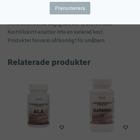
Ingredienser:
L-Taurin, vitamin B6 (pyridoxin HCI),
kapsel (hydroxipropylmetylcellulosa).
Rekommenderad daglig dos bör ej överskridas.
Kosttillskott ersätter inte en varierad kost.
Produkter förvaras oåtkomligt för småbarn.
Relaterade produkter