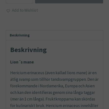
50g
Add to Wishlist
mängd
Beskrivning
Beskrivning
Lion´s mane
Hericium erinaceus (även kallad lions mane) är en
ätlig svamp som tillhör tandsvampgruppen. Den är
förekommande i Nordamerika, Europa och Asien
och kan den identifieras genom sina långa taggar
(mer än 1 cm långa). Fruktkropparna kan skördas
för kulinariskt bruk. Hericium erinaceus innehåller