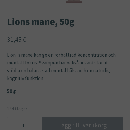
Lions mane, 50g
31,45
€
Lion´s mane kan ge en förbättrad koncentration och
mentalt fokus. Svampen har också använts för att
stödja en balanserad mental hälsa och en naturlig
kognitiv funktion.
50 g
134 i lager
Lions
Lägg till i varukorg
mane,