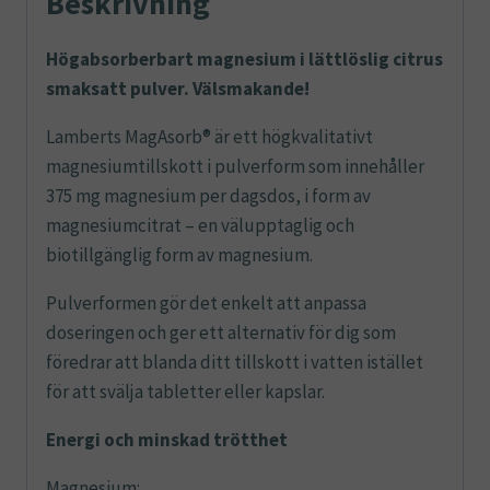
Beskrivning
Högabsorberbart magnesium i lättlöslig citrus
smaksatt pulver. Välsmakande!
Lamberts MagAsorb® är ett högkvalitativt
magnesiumtillskott i pulverform som innehåller
375 mg magnesium per dagsdos, i form av
magnesiumcitrat – en välupptaglig och
biotillgänglig form av magnesium.
Pulverformen gör det enkelt att anpassa
doseringen och ger ett alternativ för dig som
föredrar att blanda ditt tillskott i vatten istället
för att svälja tabletter eller kapslar.
Energi och minskad trötthet
Magnesium: