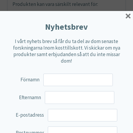
Produkten kan vara särskilt relevant för:
×
personer med ökad fysisk aktivitet
Nyhetsbrev
personer som upplever trötthet
I vårt nyhets brev så får du ta del av dom senaste
personer som vill stödja muskler och
forskningarna Inom kosttillskott. Vi skickar om nya
nervsystem
produkter samt erbjudanden så att du inte missar
dom!
dig som föredrar pulver framför tabletter
personer med ökat magnesiumbehov
Förnamn
Kvalitet från Lamberts
Efternamn
Lamberts är känt för sina höga kvalitetsstandarder
och noggrant kontrollerade råvaror. MagAsorb®
E-postadress
Magnesium Pulver tillverkas enligt strikta
kvalitetskrav för att säkerställa renhet, stabilitet
Postnummer