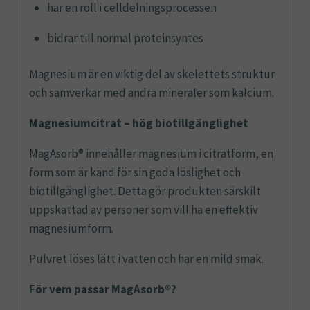
har en roll i celldelningsprocessen
bidrar till normal proteinsyntes
Magnesium är en viktig del av skelettets struktur
och samverkar med andra mineraler som kalcium.
Magnesiumcitrat – hög biotillgänglighet
MagAsorb® innehåller magnesium i citratform, en
form som är känd för sin goda löslighet och
biotillgänglighet. Detta gör produkten särskilt
uppskattad av personer som vill ha en effektiv
magnesiumform.
Pulvret löses lätt i vatten och har en mild smak.
För vem passar MagAsorb®?