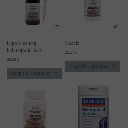
Lugols lösning,
Noacid
kaliumjodid 50ml
22,14
€
26,30
€
Lägg till i varukorg
Lägg till i varukorg