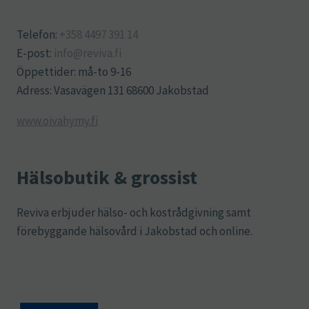
Telefon:
+358 4497 391 14
E-post:
info@reviva.fi
Öppettider: må-to 9-16
Adress: Vasavägen 131 68600 Jakobstad
www.oivahymy.fi
Hälsobutik & grossist
Reviva erbjuder hälso- och kostrådgivning samt
förebyggande hälsovård i Jakobstad och online.