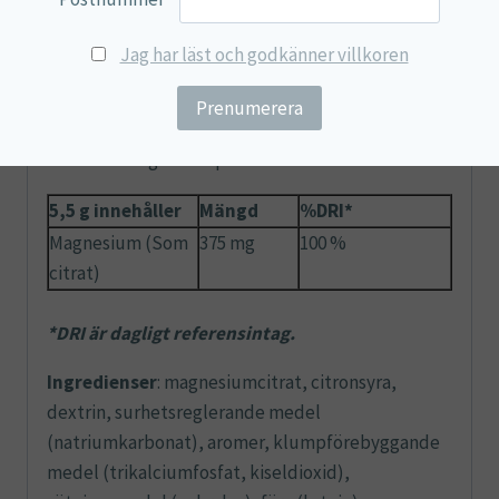
och korrekt dosering.
Jag har läst och godkänner villkoren
Dosering
: Vuxna: 1 skopa: 5,5 g = 375 mg
Barn (8-16 år): 2,5 g = 170 mg
barn (4-8 år): 1 g = 68 mg
Dosnivåer anges i skopan.
5,5 g innehåller
Mängd
%DRI*
Magnesium (Som
375 mg
100 %
citrat)
*DRI är dagligt referensintag.
Ingredienser
: magnesiumcitrat, citronsyra,
dextrin, surhetsreglerande medel
(natriumkarbonat), aromer, klumpförebyggande
medel (trikalciumfosfat, kiseldioxid),