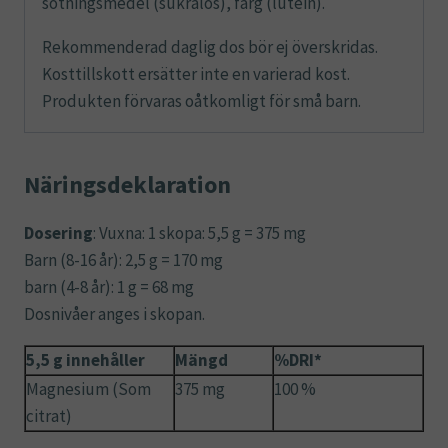
sötningsmedel (sukralos), färg (lutein).
Rekommenderad daglig dos bör ej överskridas.
Kosttillskott ersätter inte en varierad kost.
Produkten förvaras oåtkomligt för små barn.
Näringsdeklaration
Dosering
: Vuxna: 1 skopa: 5,5 g = 375 mg
Barn (8-16 år): 2,5 g = 170 mg
barn (4-8 år): 1 g = 68 mg
Dosnivåer anges i skopan.
5,5 g innehåller
Mängd
%DRI*
Magnesium (Som
375 mg
100 %
citrat)