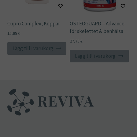
Cupro Complex, Koppar
OSTEOGUARD – Advance
för skelettet & benhälsa
15,85
€
27,75
€
Lägg till i varukorg
Lägg till i varukorg