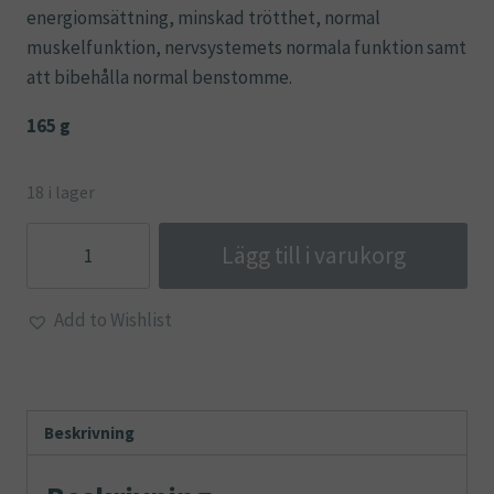
energiomsättning, minskad trötthet, normal
muskelfunktion, nervsystemets normala funktion samt
att bibehålla normal benstomme.
165 g
18 i lager
MagAsorb®,
Lägg till i varukorg
Magnesium
pulver
Add to Wishlist
375
mg
(citrat)
-
Beskrivning
Lamberts
mängd