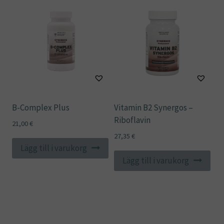
B-Complex Plus
Vitamin B2 Synergos –
Riboflavin
21,00
€
27,35
€
Lägg till i varukorg
Lägg till i varukorg