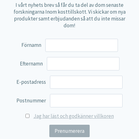
1 tablett
Mängd
*DRI%
I vårt nyhets brev så får du ta del av dom senaste
forskningarna Inom kosttillskott. Vi skickar om nya
innehåller:
produkter samt erbjudanden så att du inte missar
Melatonin
1,5 mg
**
dom!
*DRI (dagligt referensintag) ej fastställt.
Förnamn
Ingredienser:
Fyllnadsmedel (di-kalciumfosfat,
mikrokristallinsk cellulosa), bindningsmedel
Efternamn
(stearinsyra), stabiliseringsmedel (tvärbunden
natriumkarboximetylcellulosa), klumpförebyggande
E-postadress
medel (magnesiumsalter av fettsyror), melatonin.
Rekommenderad dos bör ej överskridas.
Postnummer
Kosttillskott ersätter inte en varierad kost.
Produkten förvaras oåtkomligt för små barn.
Jag har läst och godkänner villkoren
Rekommenderas inte till gravida och ammande.