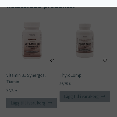
Relaterade produkter
Vitamin B1 Synergos,
ThyroComp
Tiamin
36,75
€
27,35
€
Lägg till i varukorg
Lägg till i varukorg