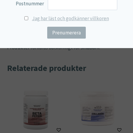
komplex, fyllnadsmedel (medellånga triglycerider),
Postnummer
kapsel (hydroxipropylmetylcellulosa).
Jag har läst och godkänner villkoren
Rekommenderad daglig dos bör ej överskridas.
Kosttillskott bör inte användas som ett alternativ till
en varierad och balanserad kost och en hälsosam livsstil.
Produkter förvaras oåtkomligt för småbarn.
Relaterade produkter