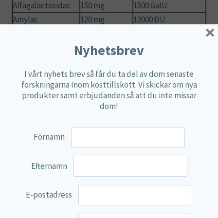
Alfagalactosidas
150 mg
1500 GaIU
Amylas
120 mg
12000 DU
×
Lipas
50 mg
500 FIP
Nyhetsbrev
Proteas 4,5
33,3 mg
20000 HUT
Proteas 3,0
10 mg
20 SAPU
I vårt nyhets brev så får du ta del av dom senaste
Intertas
20 mg
200 SU
forskningarna Inom kosttillskott. Vi skickar om nya
Cellulas
12,5 mg
500 CU
produkter samt erbjudanden så att du inte missar
Maltdiastas
5,56 mg
150 DP
dom!
Laktas
4,2 mg
350 ALU
Fytas
3,33 mg
5 FTU
Förnamn
Xylanas
2,5 mg
125 XU
Hemicellulas
1,92 mg
250HCU
Efternamn
E-postadress
Ingredienser:
Fyllnadsmedel (risfiber), multienzym