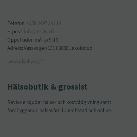
Telefon:
+358 4497 391 14
E-post:
info@reviva.fi
Öppettider: må-to 9-16
Adress: Vasavägen 131 68600 Jakobstad
www.oivahymy.fi
Hälsobutik & grossist
Reviva erbjuder hälso- och kostrådgivning samt
förebyggande hälsovård i Jakobstad och online.