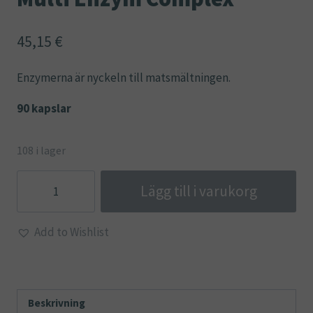
45,15
€
Enzymerna är nyckeln till matsmältningen.
90 kapslar
108 i lager
Multi
Lägg till i varukorg
Enzym
Complex
Add to Wishlist
mängd
Beskrivning