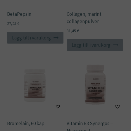
BetaPepsin
Collagen, marint
collagenpulver
27,25
€
31,45
€
Lägg till i varukorg
Lägg till i varukorg
Bromelain, 60 kap
Vitamin B3 Synergos –
Niacinamid