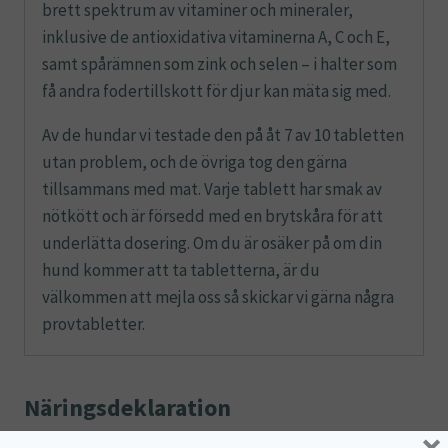
brett spektrum av vitaminer och mineraler,
inklusive de antioxidativa vitaminerna A, C och E,
samt spårämnen som zink och selen – i halter som
få andra fodertillskott för djur kan mäta sig med.
Av de hundar vi testade den på åt 7 av 10 tabletten
utan problem, och de övriga tog den gärna
tillsammans med mat. Varje tablett har smak av
nötkött och är försedd med en brytskåra för att
underlätta dosering. Om du är osäker på om din
hund kommer att ta tabletterna, är du
välkommen att mejla oss så skickar vi gärna några
provtabletter.
Näringsdeklaration
×