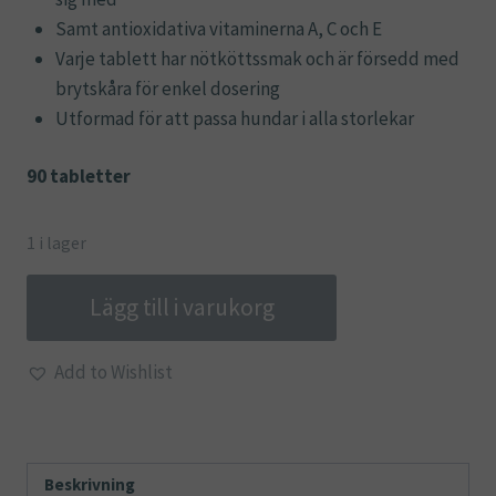
Samt antioxidativa vitaminerna A, C och E
Varje tablett har nötköttssmak och är försedd med
brytskåra för enkel dosering
Utformad för att passa hundar i alla storlekar
90 tabletter
1 i lager
Multi
Lägg till i varukorg
Vitamin
and
Add to Wishlist
Mineral
Formula
for
Dogs
Beskrivning