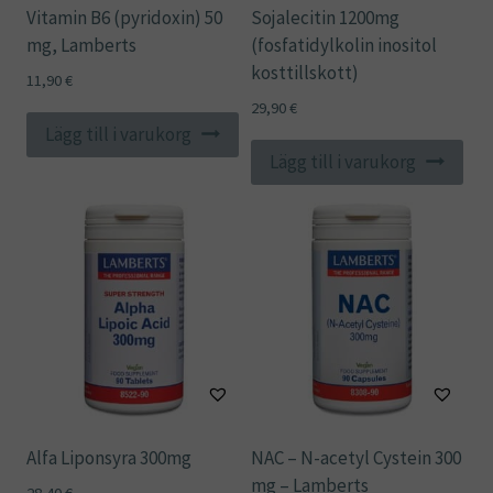
Vitamin B6 (pyridoxin) 50
Sojalecitin 1200mg
mg, Lamberts
(fosfatidylkolin inositol
kosttillskott)
11,90
€
29,90
€
Lägg till i varukorg
Lägg till i varukorg
Alfa Liponsyra 300mg
NAC – N-acetyl Cystein 300
mg – Lamberts