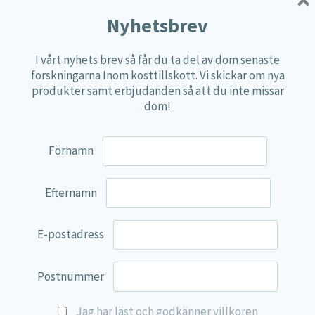
Dosering
:
Nyhetsbrev
Valp (6-12 mån.) ½ tablett.
Liten hund (0-10 kg) 1 tablett.
I vårt nyhets brev så får du ta del av dom senaste
Medelstor/Stor hund (10 kg+) 2 tabletter.
forskningarna Inom kosttillskott. Vi skickar om nya
För bästa resultat bör tabletterna tillsättas hela eller
produkter samt erbjudanden så att du inte missar
blandas i fuktig mat och sedan blandas väl.
dom!
1 tablett innehåller
Mängd
Förnamn
Vitamin A (Acetat)
836 iu
Vitamin D
100 iu
Efternamn
Vitamin E (dl-alfa-tokoferol)
37,25 iu
Vitamin C
20 mg
E-postadress
Tiaminmononitrat
0,25 mg
Riboflavin
0,45 mg
Niasin (Nikotinamide)
0,6 mg
Postnummer
Vitamin B6 (pyridoxinhydroklorid)
0,25 mg
Jag har läst och godkänner villkoren