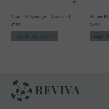
Vitamin B3 Synergos – Niacinamid
Vitamin B3
27,35
€
21,00
€
Lägg till i varukorg
Lägg till