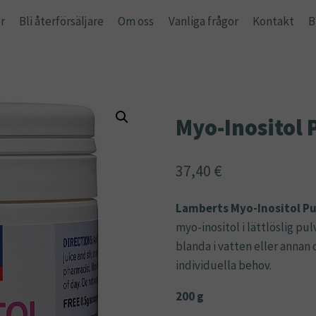
r
Bli återförsäljare
Om oss
Vanliga frågor
Kontakt
B
Myo-Inositol 
37,40
€
Lamberts Myo-Inositol Pu
myo-inositol i lättlöslig p
blanda i vatten eller annan 
individuella behov.
200 g