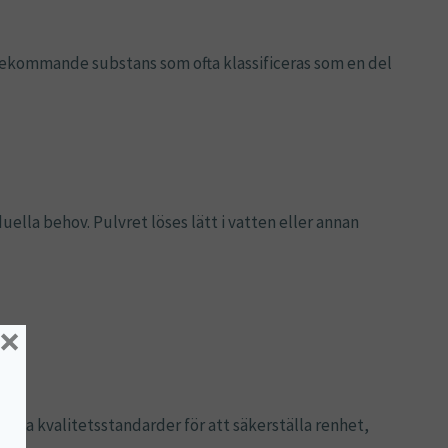
förekommande substans som ofta klassificeras som en del
uella behov. Pulvret löses lätt i vatten eller annan
×
rikta kvalitetsstandarder för att säkerställa renhet,