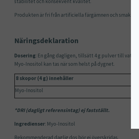
stabilitet och konsekvent kvalitet.
Produkten är fri från artificiella färgämnen och smakä
Näringsdeklaration
Dosering
: En gång dagligen, tillsätt 4 g pulver till vatte
Myo-Inositol kan tas när som helst på dygnet.
8 skopor (4 g) innehåller
Myo-Inositol
*DRI (dagligt referensintag) ej fastställt.
Ingredienser
: Myo-Inositol
Rekommenderad daglig dos bör ej överskridas.