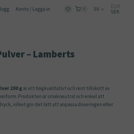
EUR
logg
Konto / Logga in
SV
0
SEK
Pulver – Lamberts
lver 200 g
är ett högkvalitativt och rent tillskott av
ulverform. Produkten är smakneutral och enkel att
dryck, vilket gör det lätt att anpassa doseringen efter