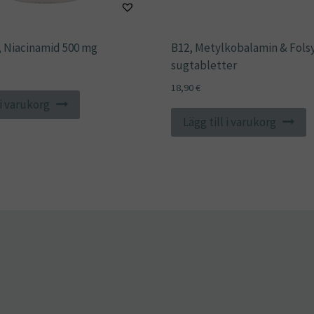
, Niacinamid 500 mg
B12, Metylkobalamin & Folsy
sugtabletter
18,90
€
 i varukorg
Lägg till i varukorg