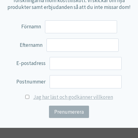
forskningarna Inom kosttillskott. Vi skickar om nya
produkter samt erbjudanden så att du inte missar dom!
mnen och lämpar sig för dagligt bruk enligt rekommenderad dos
Förnamn
Efternamn
n eller fruktjuice och rör om.
E-postadress
Mängd
%DRI*
Postnummer
4 g
**
Jag har läst och godkänner villkoren