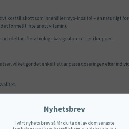
tivt kosttillskott som innehåller myo-inositol – en naturligt 
et formellt inte är ett vitamin).
ch deltar i flera biologiska signalprocesser i kroppen.
ser, vilket gör det enkelt att anpassa doseringen efter individ
valitet.
kvinnors hälsa och metaboliskt välbefinnande.
Nyhetsbrev
 kontrollerade råvaror. Myo-Inositol Pulver tillverkas enligt st
I vårt nyhets brev så får du ta del av dom senaste