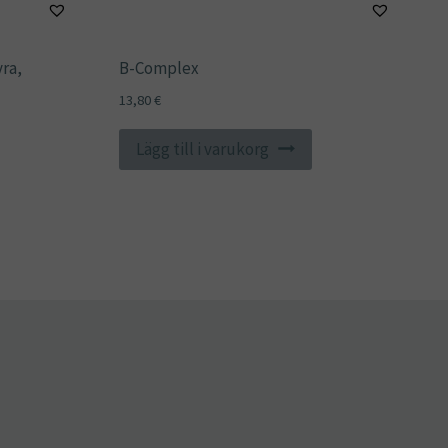
ra,
B-Complex
13,80
€
Lägg till i varukorg