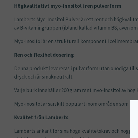
Högkvalitativt myo-inositol i ren pulverform
Lamberts Myo-Inositol Pulver är ett rent och högkvalita
av B-vitamingruppen (ibland kallad vitamin B8, även om d
Myo-inositol är en strukturell komponent i cellmembran o
Ren och flexibel dosering
Denna produkt levereras i pulverform utan onödiga tillsat
dryck och är smakneutralt.
Varje burk innehåller 200 gram rent myo-inositol av hög k
Myo-inositol är särskilt populärt inom områden som rör 
Kvalitet från Lamberts
Lamberts är känt för sina höga kvalitetskrav och noggrant