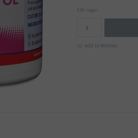
129 i lager
Myo-
Inositol
Pulver
Add to Wishlist
-
Lamberts
mängd