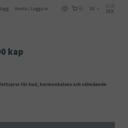
EUR
logg
Konto / Logga in
SV
0
SEK
90 kap
a fettsyror för hud, hormonbalans och välmående