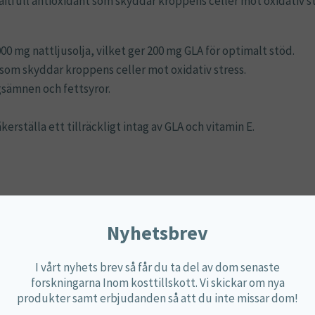
raftfull antioxidant som skyddar kroppens celler mot oxidativ st
00 mg nattljusolja, vilket ger 200 mg GLA för optimalt stöd.
 som skyddar kroppens celler mot oxidativ stress.
ngsämnen och fettsyror.
erställa ett tillräckligt intag av GLA och vitamin E.
id.
Nyhetsbrev
Mängd
%DRI*
I vårt nyhets brev så får du ta del av dom senaste
2000 mg
**
forskningarna Inom kosttillskott. Vi skickar om nya
200 mg
produkter samt erbjudanden så att du inte missar dom!
40 mg
332 %