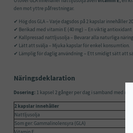
Utöver GLA innehåller nattljusolja även
vitamin E
, en k
den mot yttre påfrestningar.
✔ Hög dos GLA – Varje dagsdos på 2 kapslar innehåller 20
✔ Berikad med vitamin E (40 mg) – En viktig antioxidant
✔ Kallpressad nattljusolja – Bevarar alla naturliga näri
✔ Lätt att svälja – Mjuka kapslar för enkel konsumtion.
✔ Lämplig för daglig användning – Ett smidigt sätt att säk
Näringsdeklaration
Dosering:
1 kapsel 2 gånger per dag i samband med målt
2 kapslar innehåller
Nattljusolja
Som ger: Gammalinolensyra (GLA)
Vitamin E