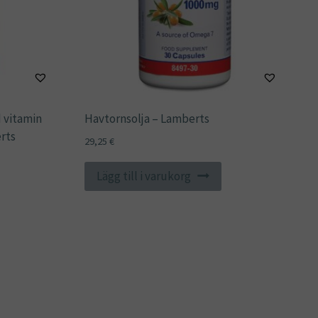
 vitamin
Havtornsolja – Lamberts
rts
29,25
€
Lägg till i varukorg