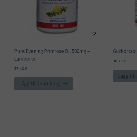
Pure Evening Primrose Oil 500mg –
Gurkörtsol
Lamberts
36,75
€
37,40
€
Lägg till
Lägg till i varukorg