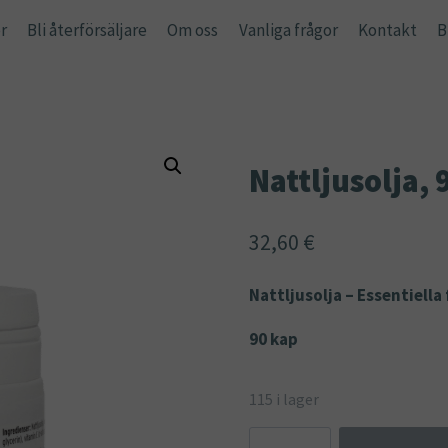
r
Bli återförsäljare
Om oss
Vanliga frågor
Kontakt
B
Nattljusolja, 
32,60
€
Nattljusolja – Essentiell
90 kap
115 i lager
Nattljusolja,