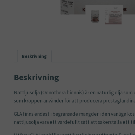
Beskrivning
Beskrivning
Nattljusolja (Oenothera biennis) är en naturlig olja som u
som kroppen använder för att producera prostaglandiner,
GLA finns endast i begränsade mängder i den vanliga kost
nattljusolja vara ett värdefullt sätt att säkerställa ett ti