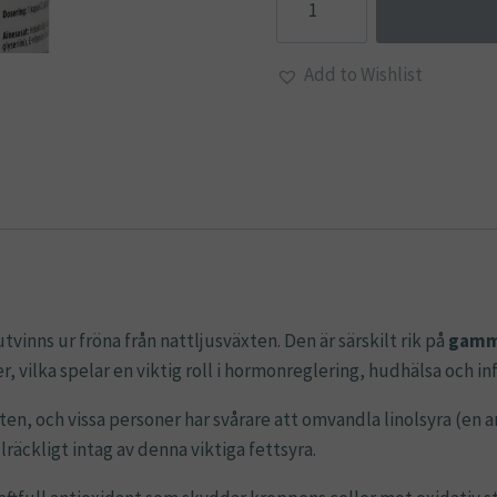
90
kap
Add to Wishlist
mängd
tvinns ur fröna från nattljusväxten. Den är särskilt rik på
gamma
 vilka spelar en viktig roll i hormonreglering, hudhälsa och i
en, och vissa personer har svårare att omvandla linolsyra (en an
llräckligt intag av denna viktiga fettsyra.