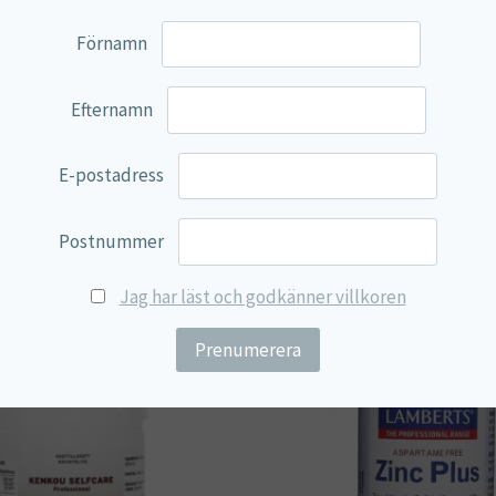
Förnamn
rin), vitamin E (d-alfa tokoferol).
Efternamn
E-postadress
Postnummer
Jag har läst och godkänner villkoren