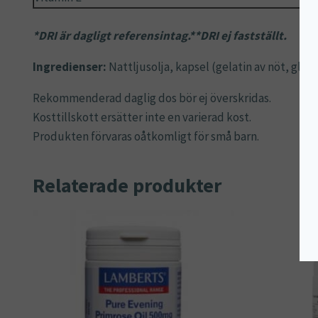
*DRI är dagligt referensintag.**DRI ej fastställt.
Ingredienser:
Nattljusolja, kapsel (gelatin av nöt, glyce
Rekommenderad daglig dos bör ej överskridas.
Kosttillskott ersätter inte en varierad kost.
Produkten förvaras oåtkomligt för små barn.
Relaterade produkter