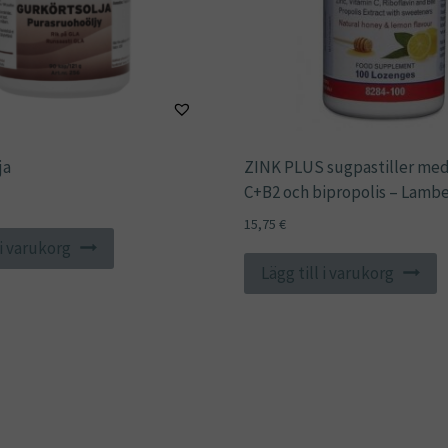
ja
ZINK PLUS sugpastiller med
C+B2 och bipropolis – Lambe
15,75
€
 i varukorg
Lägg till i varukorg