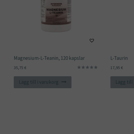
Magnesium-L-Teanin, 120 kapslar
L-Taurin
35,75
€
17,95
€
Betygsatt
5.00
Lägg till i varukorg
Lägg till
av 5