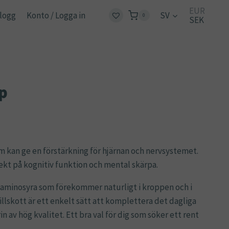
EUR
logg
Konto / Logga in
SV
0
SEK
ap
om kan ge en förstärkning för hjärnan och nervsystemet.
fekt på kognitiv funktion och mental skärpa.
ll aminosyra som förekommer naturligt i kroppen och i
illskott är ett enkelt sätt att komplettera det dagliga
 av hög kvalitet. Ett bra val för dig som söker ett rent