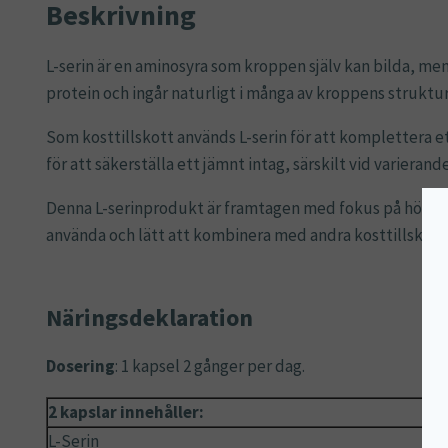
Beskrivning
L-serin är en aminosyra som kroppen själv kan bilda, me
protein och ingår naturligt i många av kroppens strukture
Som kosttillskott används L-serin för att komplettera ett
för att säkerställa ett jämnt intag, särskilt vid varieran
Denna L-serinprodukt är framtagen med fokus på hög renhe
använda och lätt att kombinera med andra kosttillskott
Näringsdeklaration
Dosering
: 1 kapsel 2 gånger per dag.
2 kapslar innehåller:
L-Serin