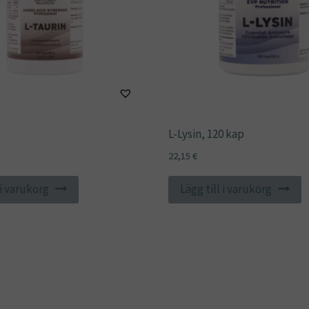
L-Lysin, 120 kap
22,15
€
 i varukorg
Lägg till i varukorg