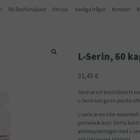
r
Bli återförsäljare
Om oss
Vanliga frågor
Kontakt
B
L-Serin, 60 k
31,45
€
Serin är ett kosttillskott s
L-Serin kan ge en positiv ef
L-serin är en icke-essentie
proteinrik kost. Detta kostt
aminosyraintaget med L-serin
och lättanvänt tillskott.