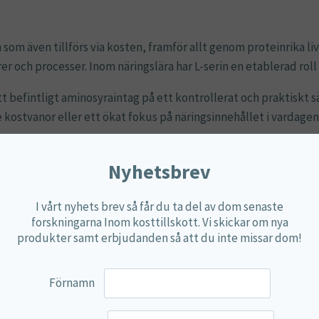
n som även tillförs via kosten, framför allt genom proteinrika 
r och processer. Inom näringslära har L-serin en etablerad roll 
 befintligt aminosyraintag på ett kontrollerat och praktiskt sätt
de kostvanor eller ett ökat fokus på näringsinnehållet i vardagen
t och kvalitet. Innehållet är noggrant kontrollerat och fritt f
Nyhetsbrev
.
I vårt nyhets brev så får du ta del av dom senaste
forskningarna Inom kosttillskott. Vi skickar om nya
produkter samt erbjudanden så att du inte missar dom!
Förnamn
Mängd
1 000 mg