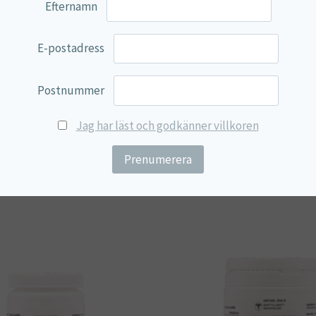
Efternamn
4 mg
E-postadress
lmetylcellulosa).
Postnummer
Jag har läst och godkänner villkoren