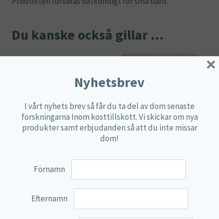
Produkten förvaras oåtkomligt för små barn.
Du kanske också gillar …
×
Nyhetsbrev
I vårt nyhets brev så får du ta del av dom senaste
forskningarna Inom kosttillskott. Vi skickar om nya
produkter samt erbjudanden så att du inte missar
dom!
Kolin, Kolinbitartrat
Sojalecitin 1200mg
Förnamn
(fosfatidylkolin inositol
19,00
€
kosttillskott)
Efternamn
Lägg till i varukorg
29,90
€