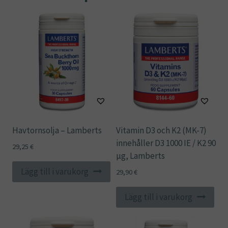
Havtornsolja – Lamberts
Vitamin D3 och K2 (MK-7)
innehåller D3 1000 IE / K2 90
29,25
€
µg, Lamberts
Lägg till i varukorg
29,90
€
Lägg till i varukorg