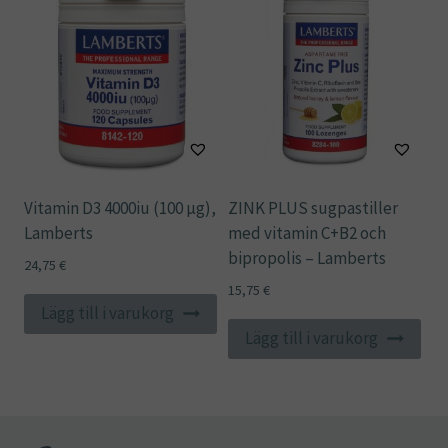
Vitamin D3 4000iu (100 µg),
ZINK PLUS sugpastiller
Lamberts
med vitamin C+B2 och
bipropolis – Lamberts
24,75
€
15,75
€
Lägg till i varukorg
Lägg till i varukorg