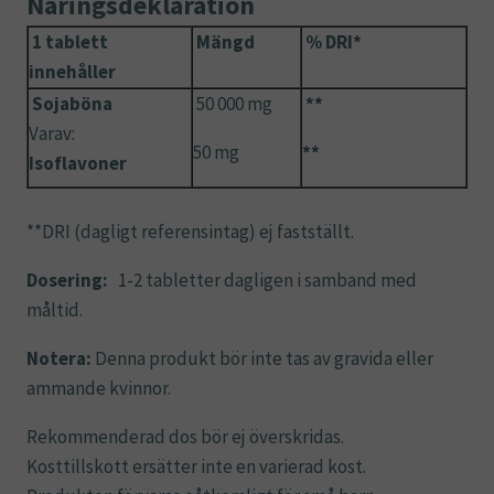
Näringsdeklaration
1 tablett
Mängd
% DRI*
innehåller
Sojaböna
50 000 mg
**
Varav:
50 mg
**
Isoflavoner
**DRI (dagligt referensintag) ej fastställt.
Dosering:
1-2 tabletter dagligen i samband med
måltid.
Notera:
Denna produkt bör inte tas av gravida eller
ammande kvinnor.
Rekommenderad dos bör ej överskridas.
Kosttillskott ersätter inte en varierad kost.