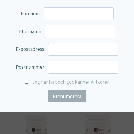
**DRI (dagligt referensintag) ej fastställt.
Förnamn
Ingredienser:
Spirulina, tabletthjälpmedel
(mikrokristallin cellulosa, magnesiumsalter av
Efternamn
fettsyror).
E-postadress
Rekommenderad daglig dos bör ej överskridas.
Kosttillskott bör inte användas som ett alternativ till
en varierad och balanserad kost och en hälsosam livsstil.
Postnummer
Produkter förvaras oåtkomligt för småbarn.
Jag har läst och godkänner villkoren
Relaterade produkter