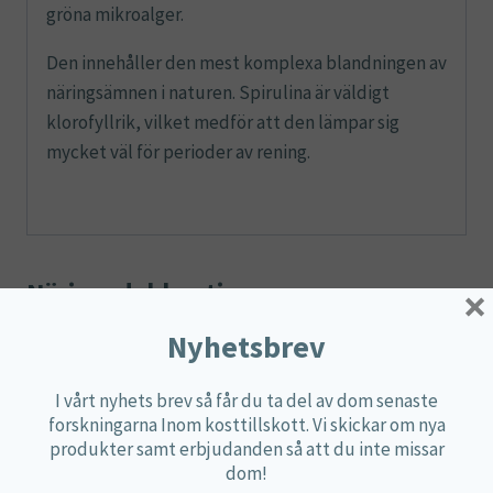
gröna mikroalger.
Den innehåller den mest komplexa blandningen av
näringsämnen i naturen. Spirulina är väldigt
klorofyllrik, vilket medför att den lämpar sig
mycket väl för perioder av rening.
Näringsdeklaration
×
Nyhetsbrev
Dosering:
4 tabletter per dag.
4 tabletter
I vårt nyhets brev så får du ta del av dom senaste
Mängd
%DRI*
forskningarna Inom kosttillskott. Vi skickar om nya
innehåller:
produkter samt erbjudanden så att du inte missar
Spirulina
500 mg
**
dom!