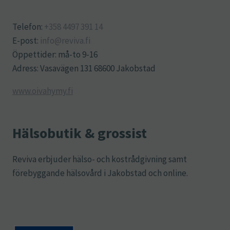
Telefon:
+358 4497 391 14
E-post:
info@reviva.fi
Öppettider: må-to 9-16
Adress: Vasavägen 131 68600 Jakobstad
www.oivahymy.fi
Hälsobutik & grossist
Reviva erbjuder hälso- och kostrådgivning samt
förebyggande hälsovård i Jakobstad och online.