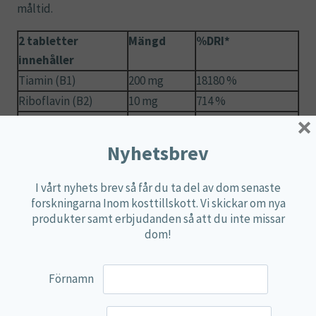
måltid.
2 tabletter
Mängd
%DRI*
innehåller
Tiamin (B1)
200 mg
18180 %
Riboflavin (B2)
10 mg
714 %
×
Niacin (B3)
60 mg
374 %
Pantotensyra (B5)
50 mg
833 %
Nyhetsbrev
Vitamin B6
10 mg
714 %
Vitamin B12
100 mcg
4000 %
I vårt nyhets brev så får du ta del av dom senaste
forskningarna Inom kosttillskott. Vi skickar om nya
Folsyra
80 mcg
40 %
produkter samt erbjudanden så att du inte missar
Biotin
60 mcg
120 %
dom!
Kolin
100 mg
**
PABA
50 mg
**
Förnamn
Inositol
50 mg
**
Zink
6 mg
60 %