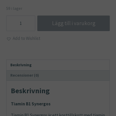
59 i lager
Vitamin
Lägg till i varukorg
B1
Synergos,
Add to Wishlist
Tiamin
mängd
Beskrivning
Recensioner (0)
Beskrivning
Tiamin B1 Synergos
Tiamin B1 Synergos är ett kosttillskott med tiamin