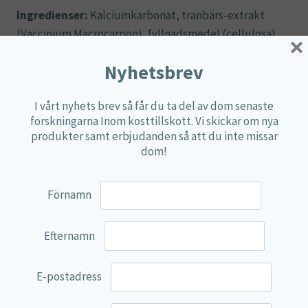
Ingredienser:
Kalciumkarbonat, tranbärs-extrakt
(Vaccinium Macrocarpon), fyllnadsmedel (cellulosa),
×
vitamin-C (askorbinsyra), ytbehandlingsmedel
Nyhetsbrev
(geleringsmedel: kalciumkarbonat & isomalt,
färgämne: järnoxider, hydroxypropylmetylcellulosa),
I vårt nyhets brev så får du ta del av dom senaste
klumpförebyggande medel (kiseldioxid, stearinsyra,
forskningarna Inom kosttillskott. Vi skickar om nya
magnesiumsalter av fettsyror), tvärbunden
produkter samt erbjudanden så att du inte missar
cellulosagummi.
dom!
Rekommenderad dos bör ej överskridas.
Kosttillskott ersätter inte en varierad kost.
Förnamn
Produkten förvaras oåtkomligt för små barn.
Rekommenderas inte till gravida och ammande.
Efternamn
V- Lämplig för veganer
E-postadress