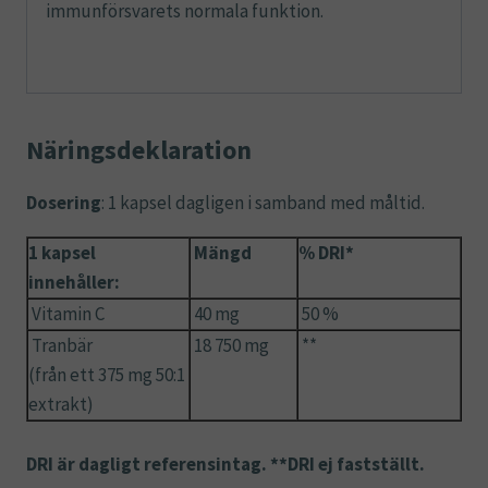
immunförsvarets normala funktion.
Näringsdeklaration
Dosering
: 1 kapsel dagligen i samband med måltid.
1 kapsel
Mängd
% DRI*
innehåller:
Vitamin C
40 mg
50 %
Tranbär
18 750 mg
**
(från ett 375 mg 50:1
extrakt)
DRI är dagligt referensintag. **DRI ej fastställt.