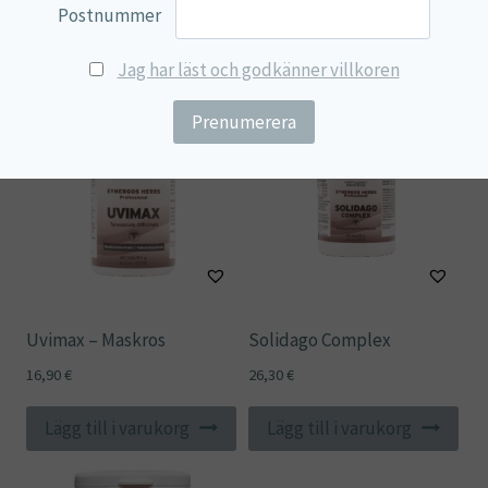
Postnummer
Du kanske också gillar …
Jag har läst och godkänner villkoren
Uvimax – Maskros
Solidago Complex
16,90
€
26,30
€
Lägg till i varukorg
Lägg till i varukorg