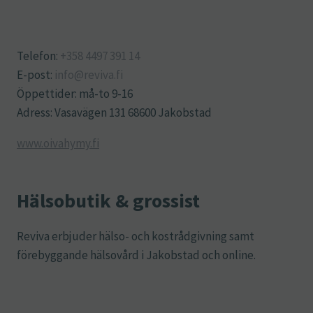
Telefon:
+358 4497 391 14
E-post:
info@reviva.fi
Öppettider: må-to 9-16
Adress: Vasavägen 131 68600 Jakobstad
www.oivahymy.fi
Hälsobutik & grossist
Reviva erbjuder hälso- och kostrådgivning samt
förebyggande hälsovård i Jakobstad och online.