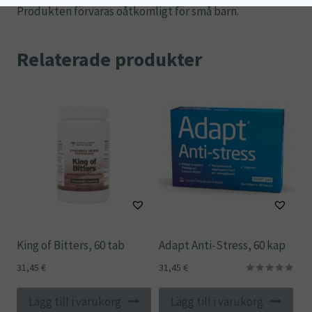
Produkten förvaras oåtkomligt för små barn.
Relaterade produkter
King of Bitters, 60 tab
Adapt Anti-Stress, 60 kap
31,45
€
31,45
€
Betygsatt
5.00
Lägg till i varukorg
Lägg till i varukorg
av 5