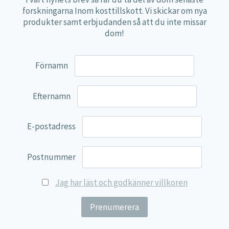
forskningarna Inom kosttillskott. Vi skickar om nya
produkter samt erbjudanden så att du inte missar
Näringsdeklaration
dom!
Dosering:
1 kapsel 2 gånger per dag.
Förnamn
2 kapslar
Mängd
*DRI%
innehåller
Efternamn
Mucuna Pruriens
1000 mg
**
(Fabaceae)
E-postadress
*DRI (dagligt referensintag) ej fastställt.
Postnummer
Ingredienser:
Mucuna Fabaceae extrakt 50 %, kapsel
Jag har läst och godkänner villkoren
(hydroxipropylmetylcellulosa).
Rekommenderad dos bör ej överskridas.
Kosttillskott ersätter inte en varierad kost.