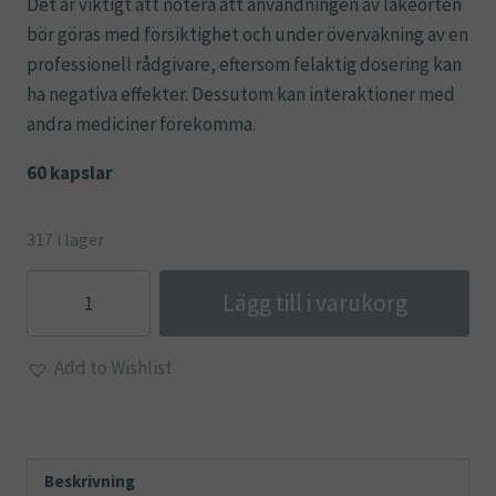
Det är viktigt att notera att användningen av läkeörten
bör göras med försiktighet och under övervakning av en
professionell rådgivare, eftersom felaktig dosering kan
ha negativa effekter. Dessutom kan interaktioner med
andra mediciner förekomma.
60 kapslar
317 i lager
Velvet
Lägg till i varukorg
Bean
-
Add to Wishlist
Mucuna
Fabaceae
mängd
Beskrivning