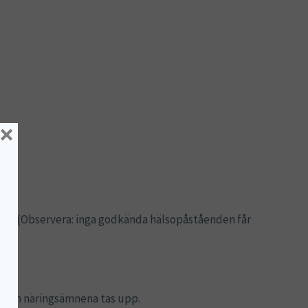
×
hang. (Observera: inga godkända hälsopåståenden får
t som näringsämnena tas upp.