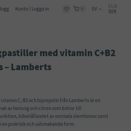
EUR
logg
Konto / Logga in
SV
0
SEK
pastiller med vitamin C+B2
s – Lamberts
vitamin C, B2 och bipropolis från Lamberts är en
k av honung och citron som bidrar till
nktion, bibehållandet av normala slemhinnor samt
 i en praktisk och välsmakande form.