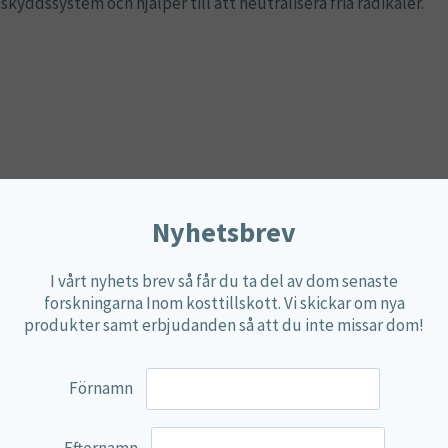
yddssystem och hjälper till att neutralisera fria radikaler.
Nyhetsbrev
ion.
I vårt nyhets brev så får du ta del av dom senaste
forskningarna Inom kosttillskott. Vi skickar om nya
 som samlas in av bin och ofta används i traditionella samman
produkter samt erbjudanden så att du inte missar dom!
Förnamn
, vilket ger en lokal kontakt i mun- och halsområdet samtidig
Efternamn