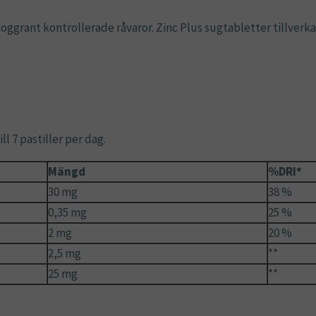
ggrant kontrollerade råvaror. Zinc Plus sugtabletter tillverkas 
ll 7 pastiller per dag.
Mängd
%DRI*
30 mg
38 %
0,35 mg
25 %
2 mg
20 %
2,5 mg
**
25 mg
**