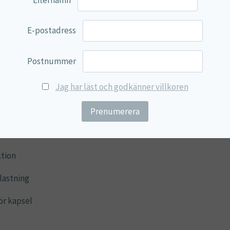
E-postadress
Postnummer
Jag har läst och godkänner villkoren
ktion
lastning
ör kapsel