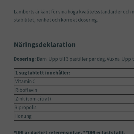
Lamberts är känt för sina höga kvalitetsstandarder och no
stabilitet, renhet och korrekt dosering.
Näringsdeklaration
Dosering:
Barn: Upp till 3 pastiller per dag.
Vuxna: Upp ti
1 sugtablett innehåller:
Vitamin C
Riboflavin
Zink (som citrat)
Bipropolis
Honung
*DRI är dagligt referensintag. **DRI ej fastställt.