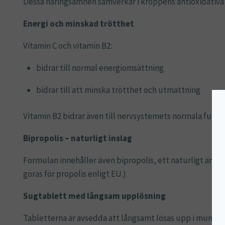
Dessa näringsämnen samverkar i kroppens antioxidativa sk
Energi och minskad trötthet
Vitamin C och vitamin B2:
bidrar till normal energiomsättning
bidrar till att minska trötthet och utmattning
Vitamin B2 bidrar även till nervsystemets normala funkt
Bipropolis – naturligt inslag
Formulan innehåller även bipropolis, ett naturligt ämne
göras för propolis enligt EU.)
Sugtablett med långsam upplösning
Tabletterna är avsedda att långsamt lösas upp i munnen