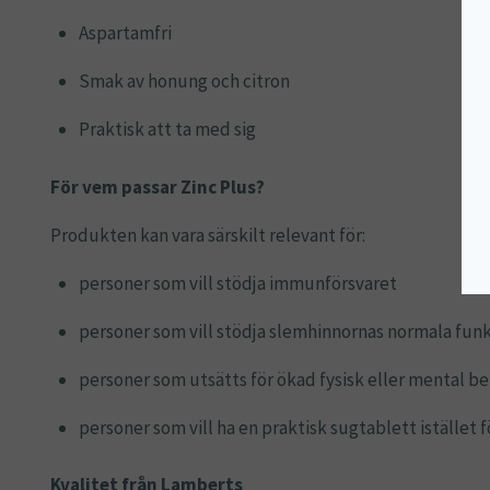
Aspartamfri
Smak av honung och citron
Praktisk att ta med sig
För vem passar Zinc Plus?
Produkten kan vara särskilt relevant för:
personer som vill stödja immunförsvaret
personer som vill stödja slemhinnornas normala fun
personer som utsätts för ökad fysisk eller mental be
personer som vill ha en praktisk sugtablett istället f
Kvalitet från Lamberts