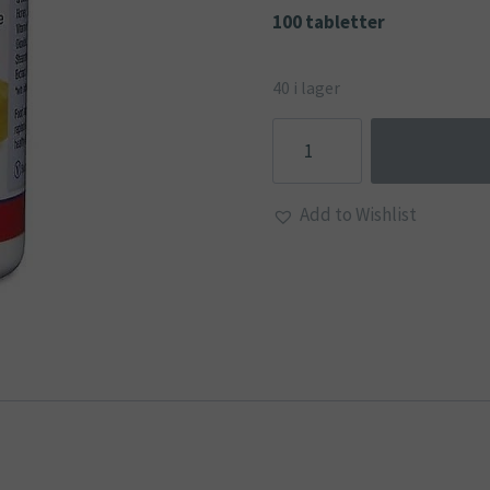
100 tabletter
40 i lager
ZINK
PLUS
sugpastiller
Add to Wishlist
med
vitamin
C+B2
och
bipropolis
-
Lamberts
mängd