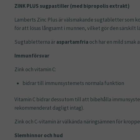
ZINK PLUS sugpastiller (med bipropolis extrakt)
Lamberts Zinc Plus är välsmakande sugtabletter som kom
för att lösas långsamt i munnen, vilket gör den särskilt
Sugtabletterna är
aspartamfria
och har en mild smak a
Immunförsvar
Zink och vitamin C:
bidrar till immunsystemets normala funktion
Vitamin C bidrar dessutom till att bibehålla immunsyste
rekommenderat dagligt intag).
Zink och C-vitamin är välkända näringsämnen för kroppen
Slemhinnor och hud