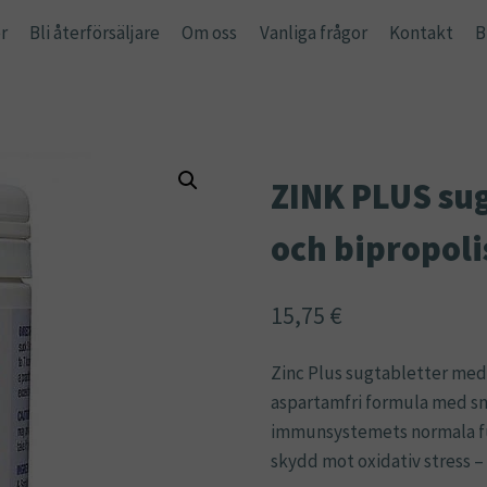
r
Bli återförsäljare
Om oss
Vanliga frågor
Kontakt
B
ZINK PLUS sug
och bipropoli
15,75
€
Zinc Plus sugtabletter med 
aspartamfri formula med sma
immunsystemets normala fu
skydd mot oxidativ stress –