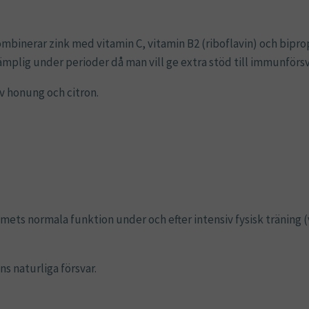
binerar zink med vitamin C, vitamin B2 (riboflavin) och bipr
 lämplig under perioder då man vill ge extra stöd till immunförs
v honung och citron.
mets normala funktion under och efter intensiv fysisk träning (
s naturliga försvar.